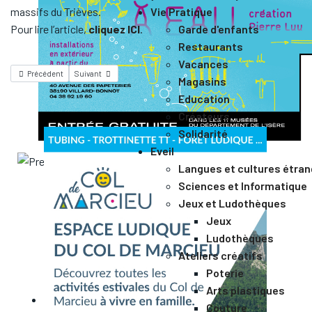
Vie Pratique
massifs du Trièves.
Garde d'enfants
Pour lire l’article,
cliquez ICI
.
Restaurants
Vacances
Précédent
Suivant
Magasins
Education
Créateurs
Solidarité
Eveil
Langues et cultures étra
Sciences et Informatique
Jeux et Ludothèques
Jeux
Ludothèques
Ateliers créatifs
Poterie
Arts plastiques
Couture