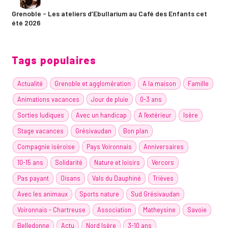
Grenoble - Les ateliers d’Ebullarium au Café des Enfants cet
été 2026
Tags populaires
Actualité
Grenoble et agglomération
A la maison
Famille
Animations vacances
Jour de pluie
0-3 ans
Sorties ludiques
Avec un handicap
A l'extérieur
Isère
Stage vacances
Grésivaudan
Bon plan
Compagnie isèroise
Pays Voironnais
Anniversaires
10-15 ans
Solidarité
Nature et loisirs
Vercors
Pas payant
Oisans
Vals du Dauphiné
Trièves
Avec les animaux
Sports nature
Sud Grésivaudan
Voironnais - Chartreuse
Association
Matheysine
Savoie
Belledonne
Actu
Nord Isère
3-10 ans