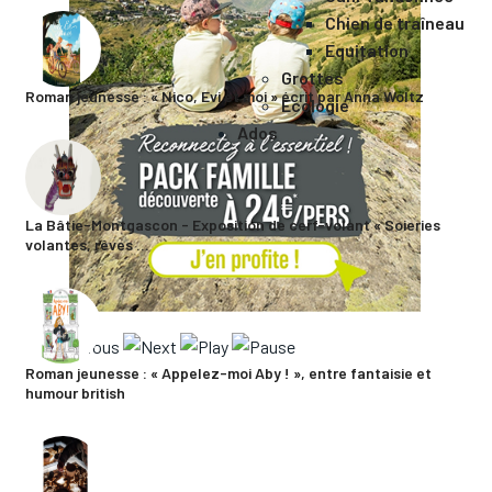
Chien de traîneau
Equitation
Grottes
Roman jeunesse : « Nico, Evi et moi » écrit par Anna Woltz
Ecologie
Ados
La Bâtie-Montgascon - Exposition de cerf-volant « Soieries
volantes, rêves ...
Roman jeunesse : « Appelez-moi Aby ! », entre fantaisie et
humour british