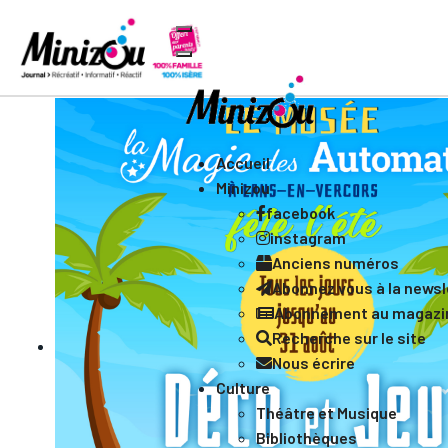
Accueil
Minizou
facebook
instagram
Anciens numéros
Abonnez vous à la newsle
Abonnement au magazi
Recherche sur le site
Nous écrire
Culture
Théâtre et Musique
Bibliothèques