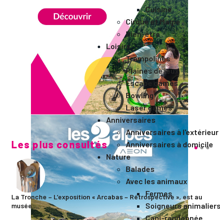
Cuisine
Cirque et Magie
Bien-être
Loisirs
Trampolines
Plaines de jeux
Escape games
Bowling
Laser games
Anniversaires
Anniversaires à l'extérieur
Les plus consultés
Anniversaires à domicile
Nature
Balades
Avec les animaux
Fermes
La Tronche – L’exposition « Arcabas – Rétrospective », est au
Soigneurs animalier
musée ...
Cani-randonnée