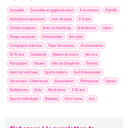
Actualité
Grenoble et agglomération
A la maison
Famille
Animations vacances
Jour de pluie
0-3 ans
Sorties ludiques
Avec un handicap
A l'extérieur
Isère
Stage vacances
Grésivaudan
Bon plan
Compagnie isèroise
Pays Voironnais
Anniversaires
10-15 ans
Solidarité
Nature et loisirs
Vercors
Pas payant
Oisans
Vals du Dauphiné
Trièves
Avec les animaux
Sports nature
Sud Grésivaudan
Voironnais - Chartreuse
Association
Matheysine
Savoie
Belledonne
Actu
Nord Isère
3-10 ans
Sports individuels
Balades
Hors-Isère
éco