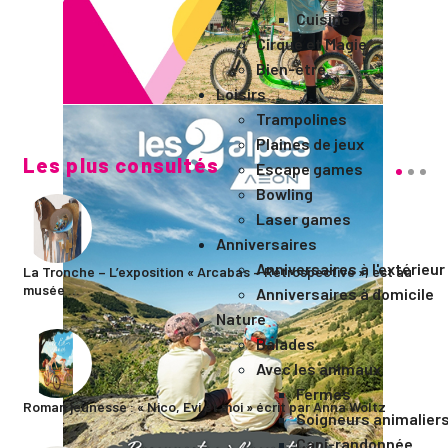
Cuisine
Cirque et Magie
Bien-être
Loisirs
Trampolines
Plaines de jeux
Les plus consultés
Escape games
Bowling
Laser games
Anniversaires
Anniversaires à l'extérieur
La Tronche – L’exposition « Arcabas – Rétrospective », est au
musée ...
Anniversaires à domicile
Nature
Balades
Avec les animaux
Fermes
Roman jeunesse : « Nico, Evi et moi » écrit par Anna Woltz
Soigneurs animalier
Cani-randonnée