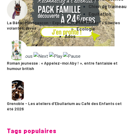
Chien de traîneau
Equitation
Grottes
La Bâtie-Montgascon - Exposition de cerf-volant « Soieries
volantes, rêves ...
Ecologie
Ados
Roman jeunesse : « Appelez-moi Aby ! », entre fantaisie et
humour british
Grenoble - Les ateliers d’Ebullarium au Café des Enfants cet
été 2026
Tags populaires