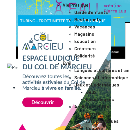
Vie Pratique
Garde d'enfants
Restaurants
Vacances
Magasins
Education
Créateurs
Solidarité
Eveil
Langues et cultures étra
Sciences et Informatique
Jeux et Ludothèques
Jeux
Ludothèques
Ateliers créatifs
Poterie
Arts plastiques
Couture