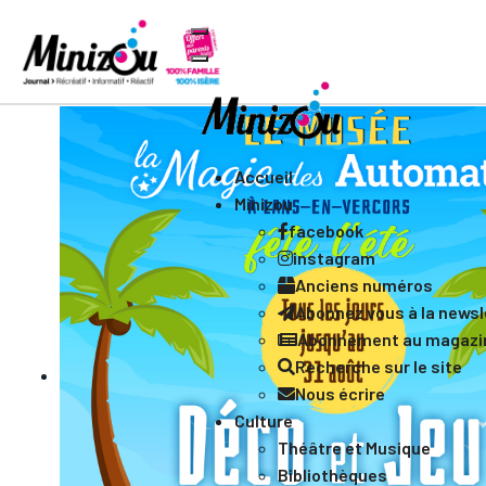
Accueil
Minizou
facebook
instagram
Anciens numéros
Abonnez vous à la newsle
Abonnement au magazi
Recherche sur le site
Nous écrire
Culture
Théâtre et Musique
Bibliothèques