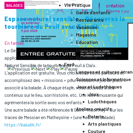
Vie Pratique
BALADES
Garde d'enfants
Espace naturel sensible – Découvrez la
Restaurants
tourbière du Peuil avec Baludik
Vacances
Magasins
Education
En famille
Créateurs
Le Département a noué un partenariat avec Baludik, une
Solidarité
application nationale de balades pour présenter l’Espace
Eveil
Naturel Sensible de la tourbière du Peuil à Claix.
Langues et cultures étra
L’application est gratuite. Vous choisissez votre parcours et
Sciences et Informatique
accomplissez des « missions » pour résoudre le jeu de piste
Jeux et Ludothèques
associé à la balade. À chaque étape, vous accédez à des
Jeux
contenus sur le lieu, son histoire, etc. Une idée amusante qui
Ludothèques
agrémentera la sortie avec vos enfants.
Ateliers créatifs
Une autre balade a été référencée à Saint-Theoffrey « Sur les
Poterie
traces de Messian en Matheysine » (une heure de balade).
Arts plastiques
https://baludik.fr/
Couture