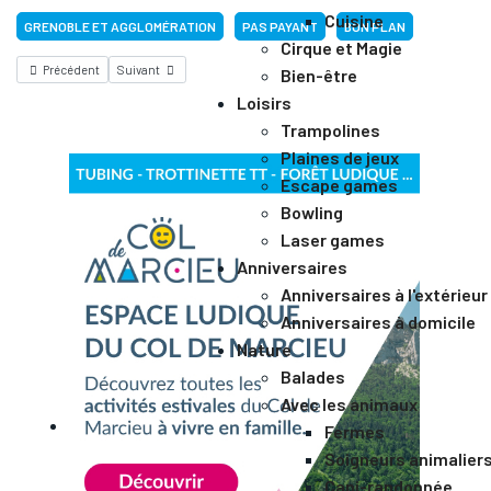
Cuisine
GRENOBLE ET AGGLOMÉRATION
PAS PAYANT
BON PLAN
Cirque et Magie
Précédent
Suivant
Bien-être
Loisirs
Trampolines
Plaines de jeux
Escape games
Bowling
Laser games
Anniversaires
Anniversaires à l'extérieur
Anniversaires à domicile
Nature
Balades
Avec les animaux
Fermes
Soigneurs animalier
Cani-randonnée