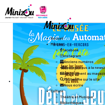
Accueil
Minizou
facebook
instagram
Anciens numéros
Abonnez vous à la newsle
Abonnement au magazi
Recherche sur le site
Nous écrire
Culture
Théâtre et Musique
Bibliothèques