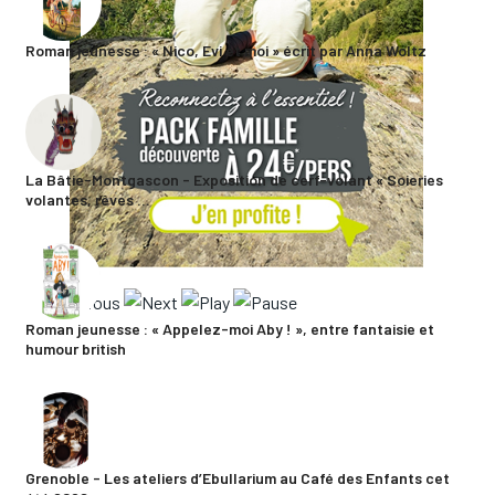
Roman jeunesse : « Nico, Evi et moi » écrit par Anna Woltz
La Bâtie-Montgascon - Exposition de cerf-volant « Soieries
volantes, rêves ...
Roman jeunesse : « Appelez-moi Aby ! », entre fantaisie et
humour british
Grenoble - Les ateliers d’Ebullarium au Café des Enfants cet