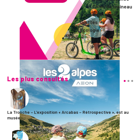
Chien de traîneau
Equitation
Grottes
Ecologie
Ados
Les plus consultés
La Tronche – L’exposition « Arcabas – Rétrospective », est au
musée ...